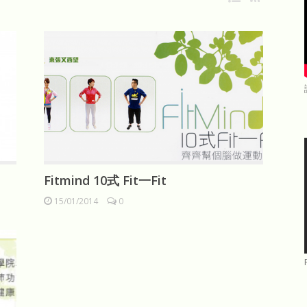
Fitmind 10式 Fit一Fit
15/01/2014
0