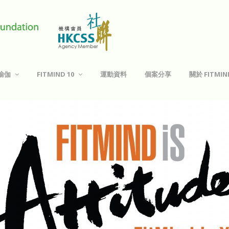
 瑜伽
FITMIND 10
運動資料
個案分享
關於 FITM